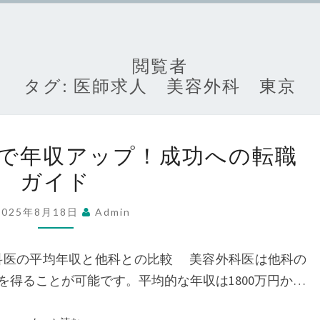
閲覧者
タグ:
医師求人 美容外科 東京
美
で年収アップ！成功への転職
容
ガイド
外
科
2025年8月18日
Admin
医
師
科医の平均年収と他科との比較 美容外科医は他科の
求
得ることが可能です。平均的な年収は1800万円か…
人
で