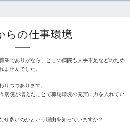
こ
からの仕事環境
れ
か
ら
職業でありがなら、どこの病院も人手不足などのため
の
れませんでした。
仕
事
わりつつあります。
環
う病院が増えたことで職場環境の充実に力を入れてい
境
なぜ多いのかという理由を知っていますか？