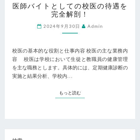
医師バイトとしての校医の待遇を
師
完全解剖！
バ
イ
2024年9月30日
Admin
ト
と
し
校医の基本的な役割と仕事内容 校医の主な業務内
て
容 校医は学校において生徒と教職員の健康管理
の
を主な職務とします。具体的には、定期健康診断の
校
実施と結果分析、学校内…
医
の
もっと読む
もっと読む
待
遇
を
完
全