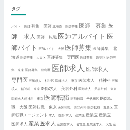
タグ
医
医師 募集
募集 医師
バイト 医師
北海道 医師募集
医師アルバイト
医
師 求人
医師 転職
医師募集
師バイト
医師募集 北
医師バイト 大阪
海道
医師募集 専門医
医師募集 大田区
医師募集 新宿区
医師募
医師求人
医師求人
集 東京
医師募集 豊島区
専門医
医師求人 精神科
医師求人 杉並区
医師求人 東京
医師
医師求人 美容外科
求人 精神科 東京
医師求人 美容外科 東京
医師転職
医師転
医師求人精神科 東京
医師転職 千代田区
職 大阪
医師転職 東京
医
医師転職 美容外科
医師転職 豊島区
師転職エージェント
産業医
産業医
求人 医師
求人 産業医
産業医求人
医師求人
産業医求人 名古屋
産業医求人 大阪
産