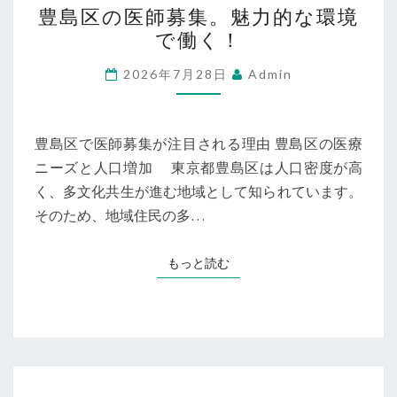
豊島区の医師募集。魅力的な環境
島
で働く！
区
の
2026年7月28日
Admin
医
師
募
豊島区で医師募集が注目される理由 豊島区の医療
集。
ニーズと人口増加 東京都豊島区は人口密度が高
魅
く、多文化共生が進む地域として知られています。
力
そのため、地域住民の多…
的
な
もっと読む
もっと読む
環
境
で
働
く！
東