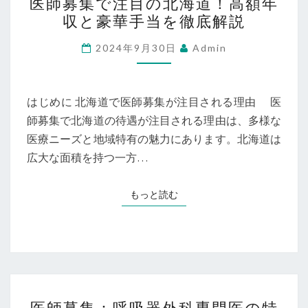
医師募集で注目の北海道！高額年
師
地
収と豪華手当を徹底解説
募
域
集
2024年9月30日
Admin
を
で
救
注
う
目
はじめに 北海道で医師募集が注目される理由 医
の
師募集で北海道の待遇が注目される理由は、多様な
北
医療ニーズと地域特有の魅力にあります。北海道は
海
広大な面積を持つ一方…
道！
高
もっと読む
もっと読む
額
年
収
と
豪
医
華
医師募集：呼吸器外科専門医の特