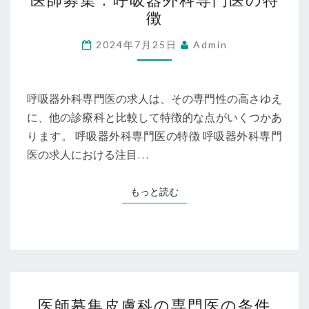
師
手
徴
募
当
集：
2024年7月25日
Admin
を
呼
徹
吸
底
器
呼吸器外科専門医の求人は、その専門性の高さゆえ
解
外
に、他の診療科と比較して特徴的な点がいくつかあ
説
科
ります。 呼吸器外科専門医の特徴 呼吸器外科専門
専
医の求人における注目…
門
医
もっと読む
もっと読む
の
特
徴
医
医師募集皮膚科の専門医の条件