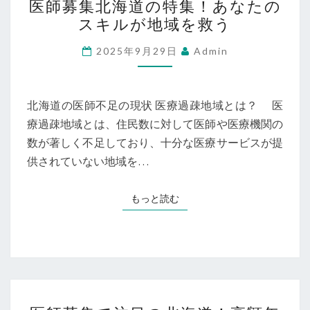
人
医師募集北海道の特集！あなたの
師
情
スキルが地域を救う
募
報
集
2025年9月29日
Admin
特
北
集
海
道
北海道の医師不足の現状 医療過疎地域とは？ 医
の
療過疎地域とは、住民数に対して医師や医療機関の
特
数が著しく不足しており、十分な医療サービスが提
集！
供されていない地域を…
あ
な
もっと読む
もっと読む
た
の
ス
キ
ル
医
が