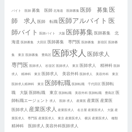
医
医師 募集
募集 医師
バイト 医師
北海道 医師募集
医師アルバイト
医
師 求人
医師 転職
医師募集
師バイト
医師募集 北
医師バイト 大阪
海道
医師募集 専門医
医師募集 大田区
医師募集 新宿区
医師募
医師求人
医師求人
集 東京
医師募集 豊島区
専門医
医師求人 精神科
医師求人 杉並区
医師求人 東京
医師
医師求人 美容外科
求人 精神科 東京
医師求人 美容外科 東京
医師転職
医師転
医師求人精神科 東京
医師転職 千代田区
職 大阪
医師転職 東京
医
医師転職 美容外科
医師転職 豊島区
師転職エージェント
産業医
産業医
求人 医師
求人 産業医
産業医求人
医師求人
産業医求人 名古屋
産業医求人 大阪
産
業医求人 専門医
産業医求人 東京
産業医求人 横浜
産業医求人 種類
精神科 医師求人
美容外科医師求人