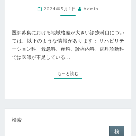
集
2024年5月1日
Admin
に
お
け
医師募集における地域格差が大きい診療科目につい
る
ては、以下のような情報があります： リハビリテ
地
ーション科、救急科、産科、診療内科、病理診断科
域
では医師が不足している…
格
差
もっと読む
もっと読む
が
大
き
い
診
検索
療
科
検