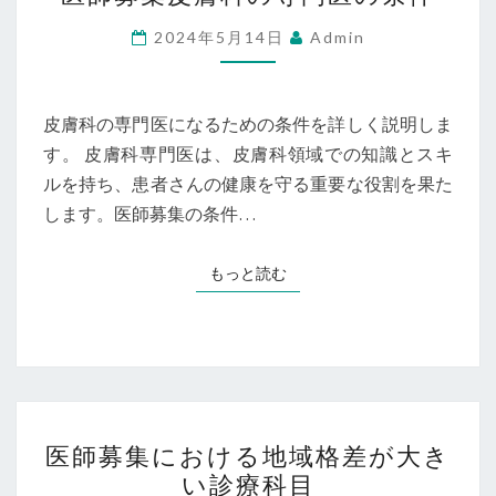
師
募
2024年5月14日
Admin
集
皮
膚
皮膚科の専門医になるための条件を詳しく説明しま
科
す。 皮膚科専門医は、皮膚科領域での知識とスキ
の
ルを持ち、患者さんの健康を守る重要な役割を果た
専
します。医師募集の条件…
門
医
もっと読む
もっと読む
の
条
件
医
医師募集における地域格差が大き
師
い診療科目
募