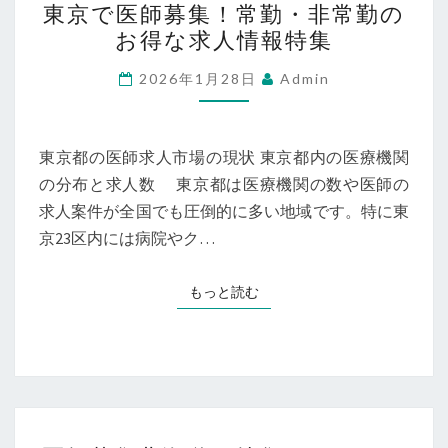
東京で医師募集！常勤・非常勤の
京
お得な求人情報特集
で
医
2026年1月28日
Admin
師
募
集！
東京都の医師求人市場の現状 東京都内の医療機関
常
の分布と求人数 東京都は医療機関の数や医師の
勤・
求人案件が全国でも圧倒的に多い地域です。特に東
非
京23区内には病院やク…
常
勤
もっと読む
もっと読む
の
お
得
な
求
医